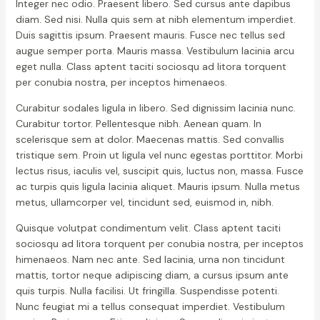
Integer nec odio. Praesent libero. Sed cursus ante dapibus
diam. Sed nisi. Nulla quis sem at nibh elementum imperdiet.
Duis sagittis ipsum. Praesent mauris. Fusce nec tellus sed
augue semper porta. Mauris massa. Vestibulum lacinia arcu
eget nulla. Class aptent taciti sociosqu ad litora torquent
per conubia nostra, per inceptos himenaeos.
Curabitur sodales ligula in libero. Sed dignissim lacinia nunc.
Curabitur tortor. Pellentesque nibh. Aenean quam. In
scelerisque sem at dolor. Maecenas mattis. Sed convallis
tristique sem. Proin ut ligula vel nunc egestas porttitor. Morbi
lectus risus, iaculis vel, suscipit quis, luctus non, massa. Fusce
ac turpis quis ligula lacinia aliquet. Mauris ipsum. Nulla metus
metus, ullamcorper vel, tincidunt sed, euismod in, nibh.
Quisque volutpat condimentum velit. Class aptent taciti
sociosqu ad litora torquent per conubia nostra, per inceptos
himenaeos. Nam nec ante. Sed lacinia, urna non tincidunt
mattis, tortor neque adipiscing diam, a cursus ipsum ante
quis turpis. Nulla facilisi. Ut fringilla. Suspendisse potenti.
Nunc feugiat mi a tellus consequat imperdiet. Vestibulum