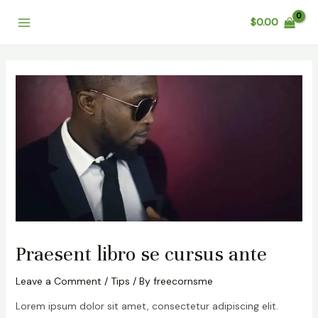
Skip
Post
Main
$
0.00
to
navigation
Menu
content
Praesent libro se cursus ante
Leave a Comment
/
Tips
/ By
freecornsme
Lorem ipsum dolor sit amet, consectetur adipiscing elit.