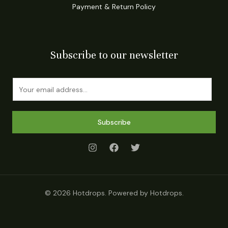
Payment & Return Policy
Subscribe to our newsletter
E
m
a
i
Subscribe
l
*
© 2026 Hotdrops. Powered by Hotdrops.